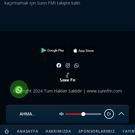
kaçırmamak için Sunn FM’i takipte kalın
Copyright 2024 Tüm Hakları Saklıdır | www.sunnfm.com
AHMAD AL-AJMY - أحمد العجمي - 047 - MUHAMMAD سورة محمد
ANASAYFA
HAKKIMIZDA
SPONSORLARIMIZ
YAYIN